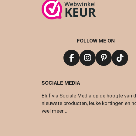
FOLLOW ME ON
F
I
P
T
a
n
i
i
c
s
n
k
SOCIALE MEDIA
e
t
t
T
b
a
e
o
Blijf via Sociale Media op de hoogte van 
o
g
r
k
nieuwste producten, leuke kortingen en n
o
r
e
veel meer ...
k
a
s
m
t