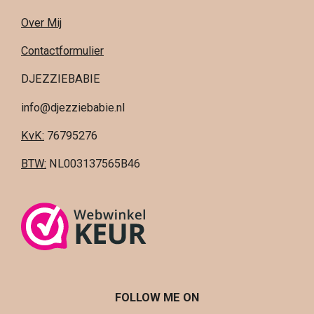
Over Mij
Contactformulier
DJEZZIEBABIE
info@djezziebabie.nl
KvK:
76795276
BTW:
NL003137565B46
FOLLOW ME ON