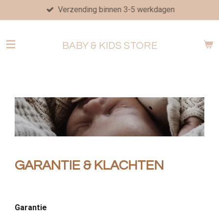
Verzending binnen 3-5 werkdagen
Ga
direct
naar
BABY & KIDS STORE
de
hoofdinhoud
GARANTIE & KLACHTEN
Garantie