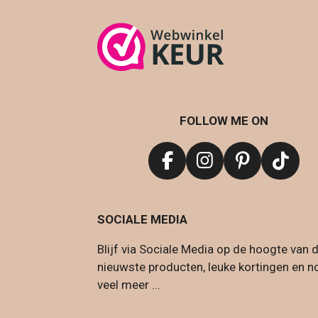
FOLLOW ME ON
F
I
P
T
a
n
i
i
c
s
n
k
SOCIALE MEDIA
e
t
t
T
b
a
e
o
Blijf via Sociale Media op de hoogte van 
o
g
r
k
nieuwste producten, leuke kortingen en n
o
r
e
veel meer ...
k
a
s
m
t