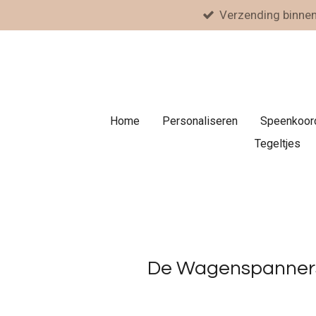
Verzending binne
Ga
direct
naar
de
hoofdinhoud
Home
Personaliseren
Speenkoor
Tegeltjes
De Wagenspanners/