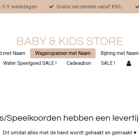
n 3-5 werkdagen
Gratis verzenden vanaf €90,-
BABY & KIDS STORE
d met Naam
Wagenspanner met Naam
Bijtring met Naam
Water Speelgoed SALE !
Cadeaubon
SALE !
Speelkoorden hebben een levertijd
Dit omdat alles met de hand wordt gehaakt en gemaakt ♥