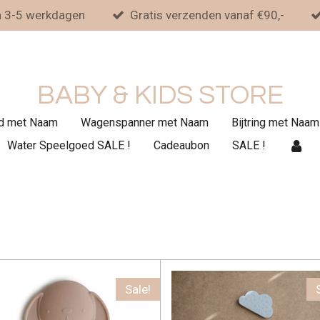
n 3-5 werkdagen
Gratis verzenden vanaf €90,-
BABY & KIDS STORE
d met Naam
Wagenspanner met Naam
Bijtring met Naam
Water Speelgoed SALE !
Cadeaubon
SALE !
Sale!