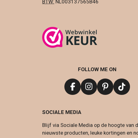
BTW:
NL003137565B
FOLLOW ME ON
F
I
P
T
a
n
i
i
c
s
n
k
SOCIALE MEDIA
e
t
t
T
b
a
e
o
Blijf via Sociale Media op de hoogte van 
o
g
r
k
nieuwste producten, leuke kortingen en n
o
r
e