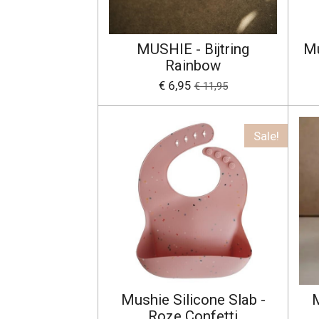
MUSHIE - Bijtring
Mu
Rainbow
€ 6,95
€ 11,95
Sale!
Mushie Silicone Slab -
M
Roze Confetti