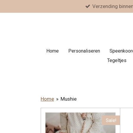
Verzending binne
Ga
direct
naar
de
hoofdinhoud
Home
Personaliseren
Speenkoor
Tegeltjes
Home
»
Mushie
Sale!