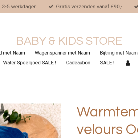
n 3-5 werkdagen
Gratis verzenden vanaf €90,-
BABY & KIDS STORE
d met Naam
Wagenspanner met Naam
Bijtring met Naam
Water Speelgoed SALE !
Cadeaubon
SALE !
Warmtema
velours 