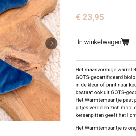
€ 23,95
In winkelwagen
Het maanvormige warmtekus
GOTS-gecertificeerd biol
in de kleur of print naar k
bestaat ook uit GOTS-gece
Het Warmtemaantje past per
pitjes verdelen zich mooi 
kersenpitten geeft het lich
Het Warmtemaantje is on