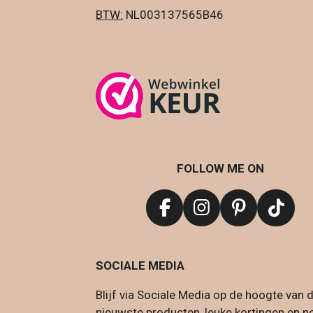
BTW:
NL003137565B
FOLLOW ME ON
F
I
P
T
a
n
i
i
c
s
n
k
SOCIALE MEDIA
e
t
t
T
b
a
e
o
Blijf via Sociale Media op de hoogte van 
o
g
r
k
nieuwste producten, leuke kortingen en n