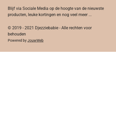
b
a
e
o
Blijf via Sociale Media op de hoogte van de nieuwste
o
g
r
k
producten, leuke kortingen en nog veel meer ...
o
r
e
k
a
s
© 2019 - 2021 Djezziebabie - Alle rechten voor
m
t
behouden
Powered by
JouwWeb