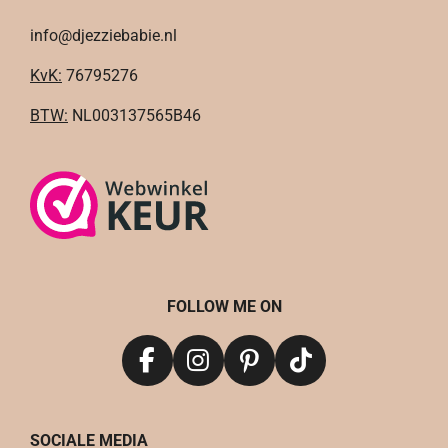
info@djezziebabie.nl
KvK:
76795276
BTW:
NL003137565B46
FOLLOW ME ON
F
I
P
T
a
n
i
i
c
s
n
k
SOCIALE MEDIA
e
t
t
T