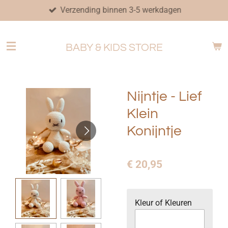
Verzending binnen 3-5 werkdagen
Ga
direct
naar
BABY & KIDS STORE
de
hoofdinhoud
Nijntje - Lief
Klein
Konijntje
€ 20,95
Kleur of Kleuren