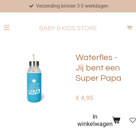
Verzending binnen 3-5 werkdagen
Ga
direct
naar
BABY & KIDS STORE
de
hoofdinhoud
Waterfles -
Jij bent een
Super Papa
€ 4,95
In
winkelwagen