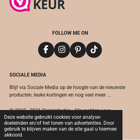
FOLLOW ME ON
F
I
P
T
a
n
i
i
c
s
n
k
SOCIALE MEDIA
e
t
t
T
b
a
e
o
Blijf via Sociale Media op de hoogte van de nieuwste
o
g
r
k
producten, leuke kortingen en nog veel meer ...
o
r
e
k
a
s
© 2019 - 2021 Djezziebabie - Alle rechten voor
m
t
Deze website gebruikt cookies voor analyse-
behouden
doeleinden en/of het tonen van advertenties. Door
Powered by
JouwWeb
gebruik te blijven maken van de site gaat u hiermee
akkoord.