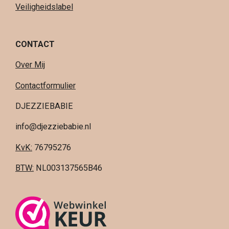
Veiligheidslabel
CONTACT
Over Mij
Contactformulier
DJEZZIEBABIE
info@djezziebabie.nl
KvK:
76795276
BTW:
NL003137565B46