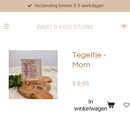
Verzending binnen 3-5 werkdagen
Ga
direct
naar
BABY & KIDS STORE
de
hoofdinhoud
Tegeltje -
Mom
€ 9,95
In
winkelwagen