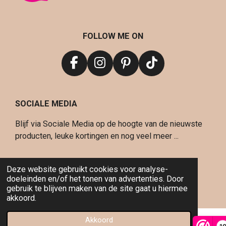
FOLLOW ME ON
F
I
P
T
a
n
i
i
c
s
n
k
SOCIALE MEDIA
e
t
t
T
b
a
e
o
Blijf via Sociale Media op de hoogte van de nieuwste
o
g
r
k
producten, leuke kortingen en nog veel meer ...
o
r
e
k
a
s
© 2019 - 2021 Djezziebabie - Alle rechten voor
m
t
Deze website gebruikt cookies voor analyse-
behouden
doeleinden en/of het tonen van advertenties. Door
Powered by
JouwWeb
gebruik te blijven maken van de site gaat u hiermee
akkoord.
Akkoord