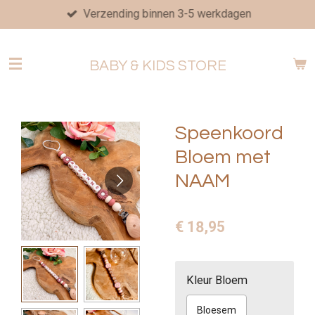
Verzending binnen 3-5 werkdagen
Ga
direct
naar
BABY & KIDS STORE
de
hoofdinhoud
Speenkoord
Bloem met
NAAM
€ 18,95
Kleur Bloem
Bloesem