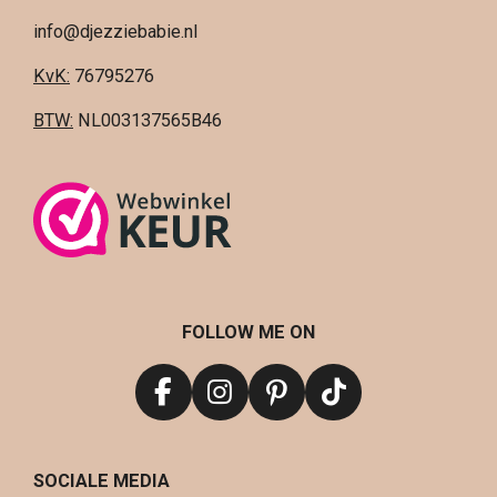
info@djezziebabie.nl
KvK:
76795276
BTW:
NL003137565B46
FOLLOW ME ON
F
I
P
T
a
n
i
i
c
s
n
k
SOCIALE MEDIA
e
t
t
T