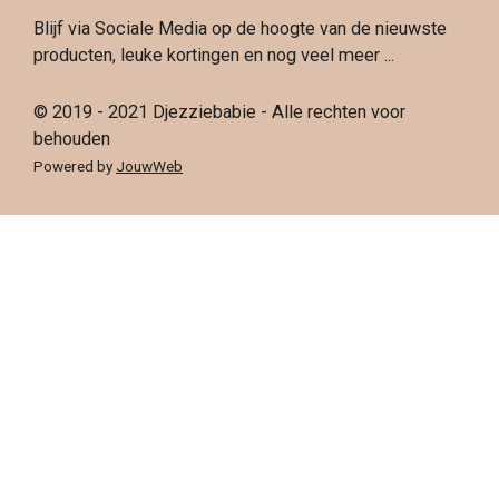
b
a
e
o
Blijf via Sociale Media op de hoogte van de nieuwste
o
g
r
k
producten, leuke kortingen en nog veel meer ...
o
r
e
k
a
s
© 2019 - 2021 Djezziebabie - Alle rechten voor
m
t
behouden
Powered by
JouwWeb