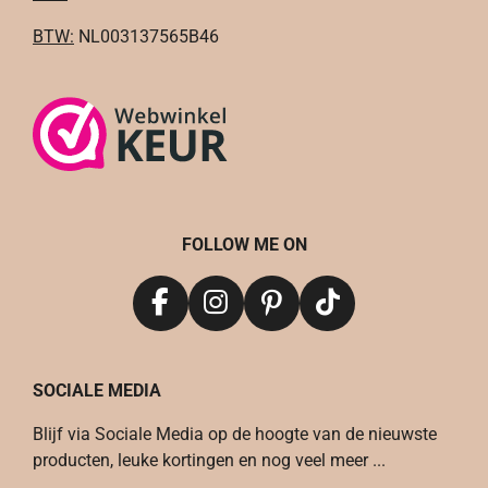
BTW:
NL003137565B46
FOLLOW ME ON
F
I
P
T
a
n
i
i
c
s
n
k
SOCIALE MEDIA
e
t
t
T
b
a
e
o
Blijf via Sociale Media op de hoogte van de nieuwste
o
g
r
k
producten, leuke kortingen en nog veel meer ...
o
r
e