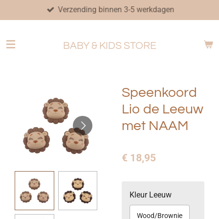
Verzending binnen 3-5 werkdagen
Ga
direct
naar
BABY & KIDS STORE
de
hoofdinhoud
Speenkoord
Lio de Leeuw
met NAAM
€ 18,95
Kleur Leeuw
Wood/Brownie