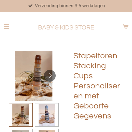
Verzending binnen 3-5 werkdagen
Ga
direct
naar
BABY & KIDS STORE
de
hoofdinhoud
Stapeltoren -
Stacking
Cups -
Personaliser
en met
Geboorte
Gegevens