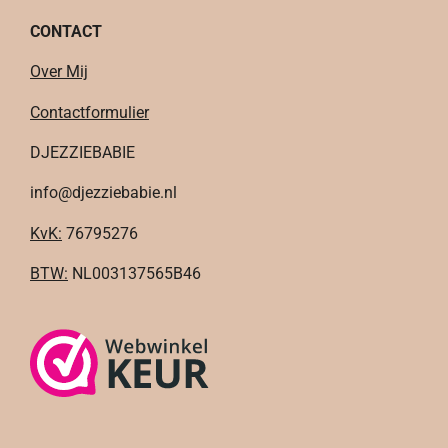
CONTACT
Over Mij
Contactformulier
DJEZZIEBABIE
info@djezziebabie.nl
KvK:
76795276
BTW:
NL003137565B46