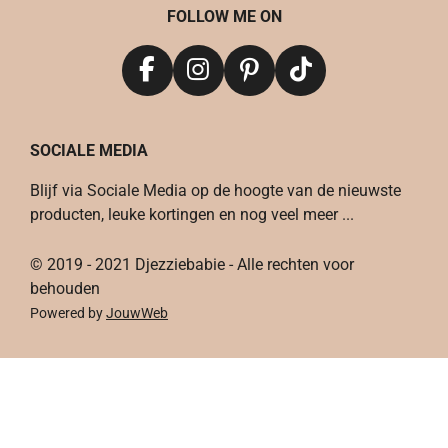
FOLLOW ME ON
F
I
P
T
a
n
i
i
c
s
n
k
SOCIALE MEDIA
e
t
t
T
b
a
e
o
Blijf via Sociale Media op de hoogte van de nieuwste
o
g
r
k
producten, leuke kortingen en nog veel meer ...
o
r
e
k
a
s
© 2019 - 2021 Djezziebabie - Alle rechten voor
m
t
behouden
Powered by
JouwWeb