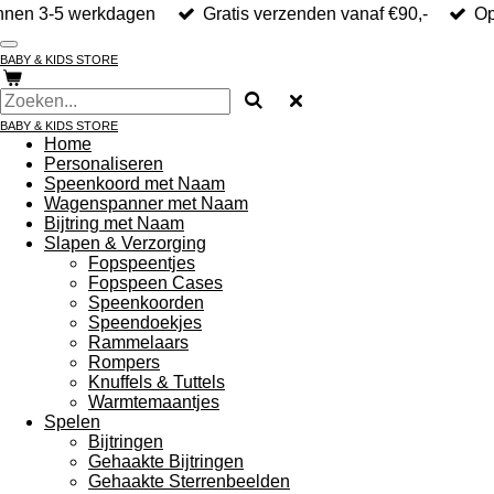
nnen 3-5 werkdagen
Gratis verzenden vanaf €90,-
Op
Ga
direct
naar
BABY & KIDS STORE
de
hoofdinhoud
BABY & KIDS STORE
Home
Personaliseren
Speenkoord met Naam
Wagenspanner met Naam
Bijtring met Naam
Slapen & Verzorging
Fopspeentjes
Fopspeen Cases
Speenkoorden
Speendoekjes
Rammelaars
Rompers
Knuffels & Tuttels
Warmtemaantjes
Spelen
Bijtringen
Gehaakte Bijtringen
Gehaakte Sterrenbeelden