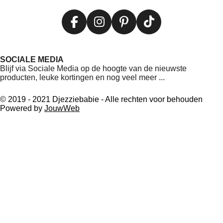
F
I
P
T
a
n
i
i
c
s
n
k
SOCIALE MEDIA
e
t
t
T
Blijf via Sociale Media op de hoogte van de nieuwste
b
a
e
o
producten, leuke kortingen en nog veel meer ...
o
g
r
k
o
r
e
© 2019 - 2021 Djezziebabie - Alle rechten voor behouden
Powered by
JouwWeb
k
a
s
m
t