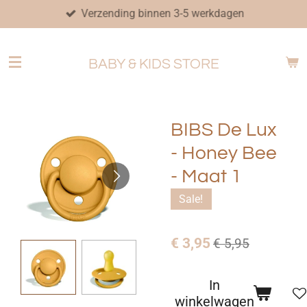
Verzending binnen 3-5 werkdagen
Ga
direct
naar
BABY & KIDS STORE
de
hoofdinhoud
BIBS De Lux
- Honey Bee
- Maat 1
Sale!
€ 3,95
€ 5,95
In
winkelwagen