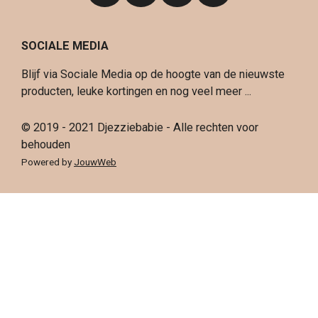
a
n
i
i
c
s
n
k
SOCIALE MEDIA
e
t
t
T
b
a
e
o
Blijf via Sociale Media op de hoogte van de nieuwste
o
g
r
k
producten, leuke kortingen en nog veel meer ...
o
r
e
k
a
s
© 2019 - 2021 Djezziebabie - Alle rechten voor
m
t
behouden
Powered by
JouwWeb