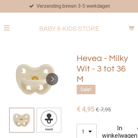
Verzending binnen 3-5 werkdagen
Ga
direct
naar
BABY & KIDS STORE
de
hoofdinhoud
Hevea - Milky
Wit - 3 tot 36
M
Sale!
€ 4,95
€ 7,95
In
winkelwagen