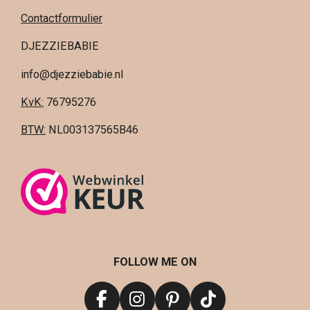
Contactformulier
DJEZZIEBABIE
info@djezziebabie.nl
KvK:
76795276
BTW:
NL003137565B46
FOLLOW ME ON
F
I
P
T