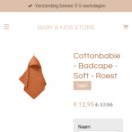
Verzending binnen 3-5 werkdagen
Ga
direct
naar
BABY & KIDS STORE
de
hoofdinhoud
Cottonbabie
- Badcape -
Soft - Roest
Sale!
€ 12,95
€ 17,95
Naam