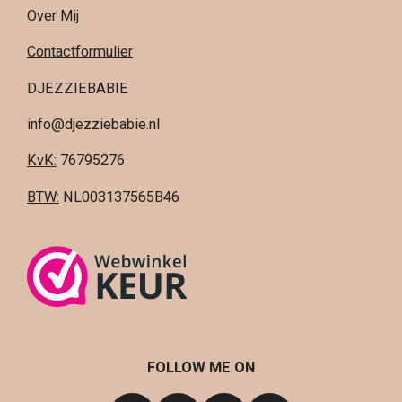
Over Mij
Contactformulier
DJEZZIEBABIE
info@djezziebabie.nl
KvK:
76795276
BTW:
NL003137565B46
FOLLOW ME ON