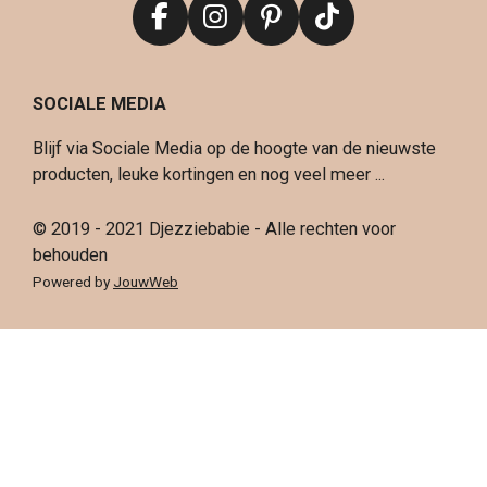
F
I
P
T
a
n
i
i
c
s
n
k
SOCIALE MEDIA
e
t
t
T
b
a
e
o
Blijf via Sociale Media op de hoogte van de nieuwste
o
g
r
k
producten, leuke kortingen en nog veel meer ...
o
r
e
k
a
s
© 2019 - 2021 Djezziebabie - Alle rechten voor
m
t
behouden
Powered by
JouwWeb