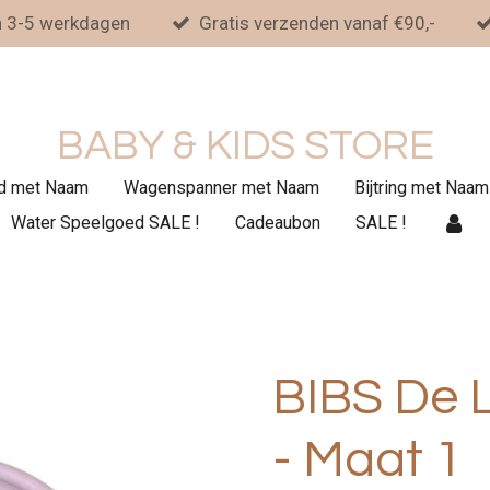
n 3-5 werkdagen
Gratis verzenden vanaf €90,-
BABY & KIDS STORE
d met Naam
Wagenspanner met Naam
Bijtring met Naam
Water Speelgoed SALE !
Cadeaubon
SALE !
BIBS De L
- Maat 1