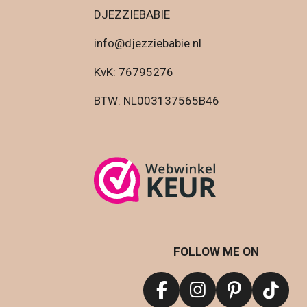
DJEZZIEBABIE
info@djezziebabie.nl
KvK:
76795276
BTW:
NL003137565B
FOLLOW ME ON
F
I
P
T