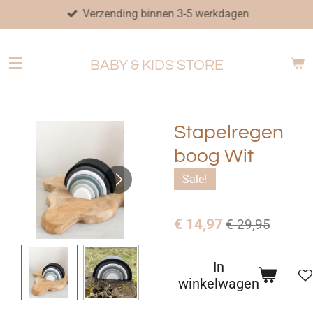
Verzending binnen 3-5 werkdagen
Ga
direct
naar
BABY & KIDS STORE
de
hoofdinhoud
Stapelregen
boog Wit
Sale!
€ 14,97
€ 29,95
In
winkelwagen