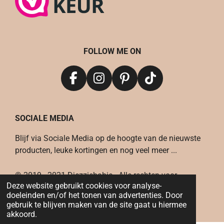
FOLLOW ME ON
F
I
P
T
a
n
i
i
c
s
n
k
SOCIALE MEDIA
e
t
t
T
b
a
e
o
Blijf via Sociale Media op de hoogte van de nieuwste
o
g
r
k
producten, leuke kortingen en nog veel meer ...
o
r
e
k
a
s
© 2019 - 2021 Djezziebabie - Alle rechten voor
m
t
Deze website gebruikt cookies voor analyse-
behouden
doeleinden en/of het tonen van advertenties. Door
Powered by
JouwWeb
gebruik te blijven maken van de site gaat u hiermee
akkoord.