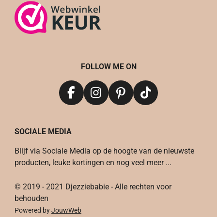
FOLLOW ME ON
F
I
P
T
a
n
i
i
c
s
n
k
SOCIALE MEDIA
e
t
t
T
b
a
e
o
Blijf via Sociale Media op de hoogte van de nieuwste
o
g
r
k
producten, leuke kortingen en nog veel meer ...
o
r
e
k
a
s
© 2019 - 2021 Djezziebabie - Alle rechten voor
m
t
behouden
Powered by
JouwWeb