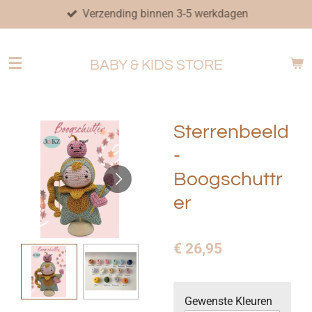
Verzending binnen 3-5 werkdagen
Ga
direct
naar
BABY & KIDS STORE
de
hoofdinhoud
Sterrenbeeld
-
Boogschuttr
er
€ 26,95
Gewenste Kleuren