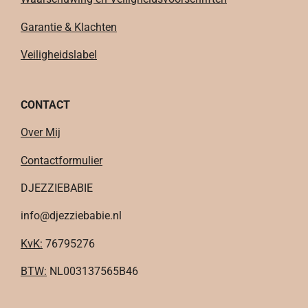
Garantie & Klachten
Veiligheidslabel
CONTACT
Over Mij
Contactformulier
DJEZZIEBABIE
info@djezziebabie.nl
KvK:
76795276
BTW:
NL003137565B46