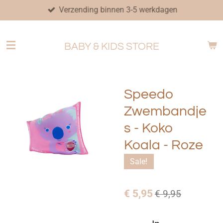
Verzending binnen 3-5 werkdagen
Ga
direct
naar
BABY & KIDS STORE
de
hoofdinhoud
Speedo
Zwembandje
s - Koko
Koala - Roze
Sale!
€ 5,95
€ 9,95