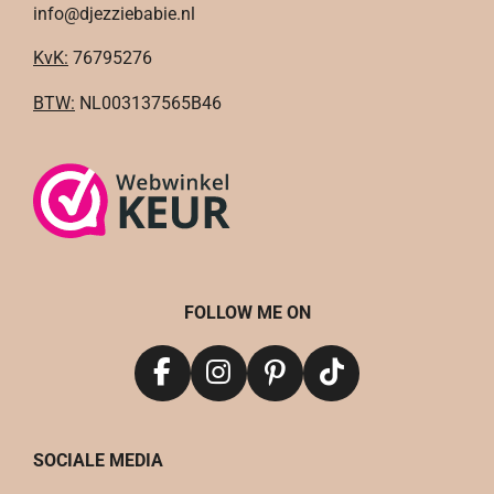
info@djezziebabie.nl
KvK:
76795276
BTW:
NL003137565B46
FOLLOW ME ON
F
I
P
T
a
n
i
i
c
s
n
k
SOCIALE MEDIA
e
t
t
T
b
a
e
o