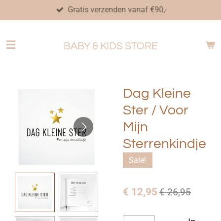
Gratis verzenden vanaf €90,-
Ga
direct
naar
BABY & KIDS STORE
de
hoofdinhoud
Dag Kleine
Ster / Voor
Mijn
Sterrenkindje
Sale!
€ 12,95
€ 26,95