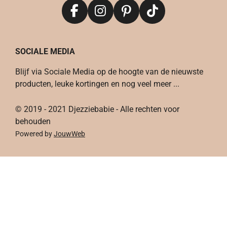
F
I
P
T
a
n
i
i
c
s
n
k
SOCIALE MEDIA
e
t
t
T
b
a
e
o
Blijf via Sociale Media op de hoogte van de nieuwste
o
g
r
k
producten, leuke kortingen en nog veel meer ...
o
r
e
k
a
s
© 2019 - 2021 Djezziebabie - Alle rechten voor
m
t
behouden
Powered by
JouwWeb