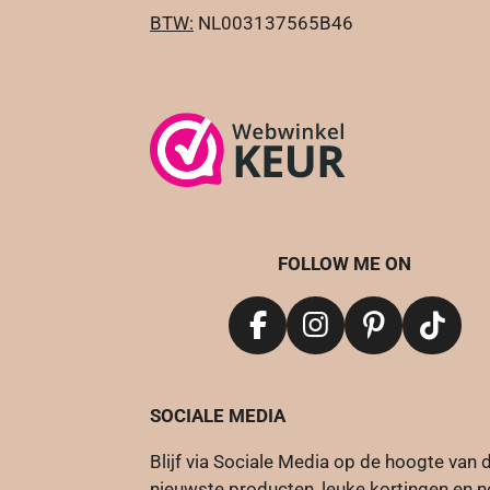
BTW:
NL003137565B
FOLLOW ME ON
F
I
P
T
a
n
i
i
c
s
n
k
SOCIALE MEDIA
e
t
t
T
b
a
e
o
Blijf via Sociale Media op de hoogte van 
o
g
r
k
nieuwste producten, leuke kortingen en 