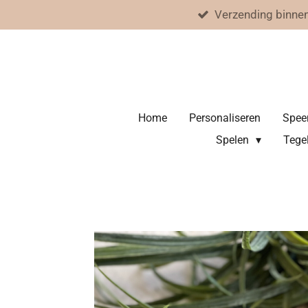
Verzending binne
Ga
direct
naar
de
hoofdinhoud
Home
Personaliseren
Spee
Spelen
Tegel