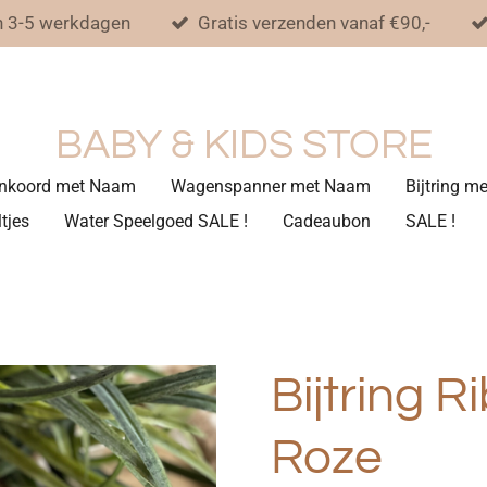
n 3-5 werkdagen
Gratis verzenden vanaf €90,-
BABY & KIDS STORE
nkoord met Naam
Wagenspanner met Naam
Bijtring 
tjes
Water Speelgoed SALE !
Cadeaubon
SALE !
Bijtring R
Roze