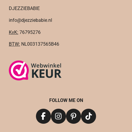
DJEZZIEBABIE
info@djezziebabie.nl
KvK:
76795276
BTW:
NL003137565B46
FOLLOW ME ON
F
I
P
T
a
n
i
i