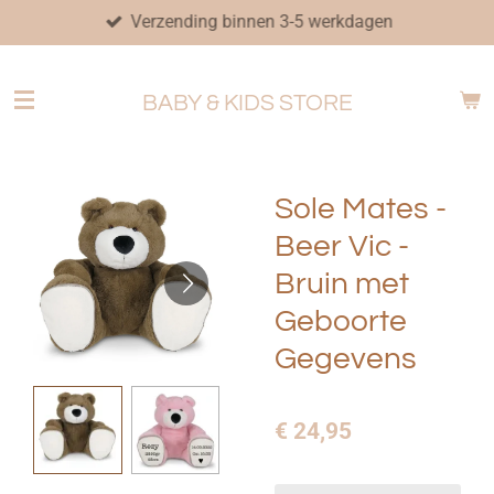
Verzending binnen 3-5 werkdagen
Ga
direct
naar
BABY & KIDS STORE
de
hoofdinhoud
Sole Mates -
Beer Vic -
Bruin met
Geboorte
Gegevens
€ 24,95