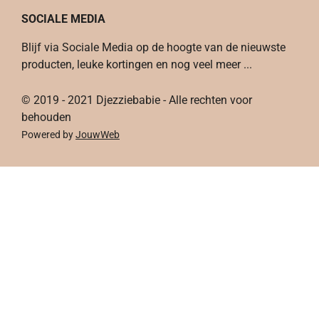
c
s
n
k
SOCIALE MEDIA
e
t
t
T
b
a
e
o
Blijf via Sociale Media op de hoogte van de nieuwste
o
g
r
k
producten, leuke kortingen en nog veel meer ...
o
r
e
k
a
s
© 2019 - 2021 Djezziebabie - Alle rechten voor
m
t
behouden
Powered by
JouwWeb