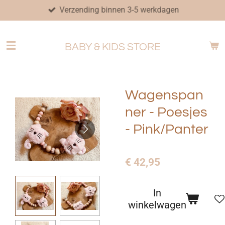
Verzending binnen 3-5 werkdagen
Ga
direct
naar
BABY & KIDS STORE
de
hoofdinhoud
Wagenspan
ner - Poesjes
- Pink/Panter
€ 42,95
In
winkelwagen