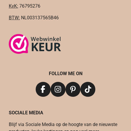
KvK:
76795276
BTW:
NL003137565B46
FOLLOW ME ON
F
I
P
T
a
n
i
i
c
s
n
k
SOCIALE MEDIA
e
t
t
T
b
a
e
o
Blijf via Sociale Media op de hoogte van de nieuwste
o
g
r
k