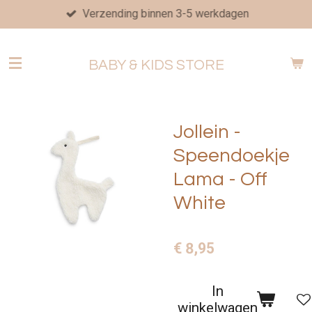
Verzending binnen 3-5 werkdagen
Ga
direct
naar
BABY & KIDS STORE
de
hoofdinhoud
Jollein -
Speendoekje
Lama - Off
White
€ 8,95
In
winkelwagen