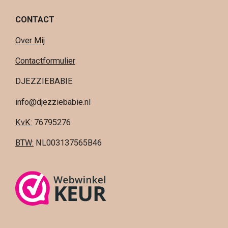
CONTACT
Over Mij
Contactformulier
DJEZZIEBABIE
info@djezziebabie.nl
KvK:
76795276
BTW:
NL003137565B46