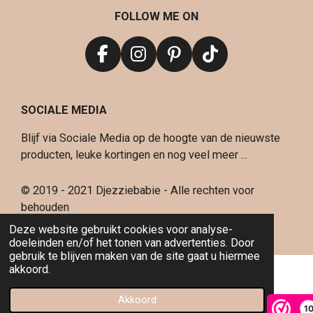
FOLLOW ME ON
F
I
P
T
a
n
i
i
c
s
n
k
SOCIALE MEDIA
e
t
t
T
b
a
e
o
Blijf via Sociale Media op de hoogte van de nieuwste
o
g
r
k
producten, leuke kortingen en nog veel meer ...
o
r
e
k
a
s
© 2019 - 2021 Djezziebabie - Alle rechten voor
m
t
behouden
Powered by
JouwWeb
Deze website gebruikt cookies voor analyse-
doeleinden en/of het tonen van advertenties. Door
gebruik te blijven maken van de site gaat u hiermee
akkoord.
Akkoord
1