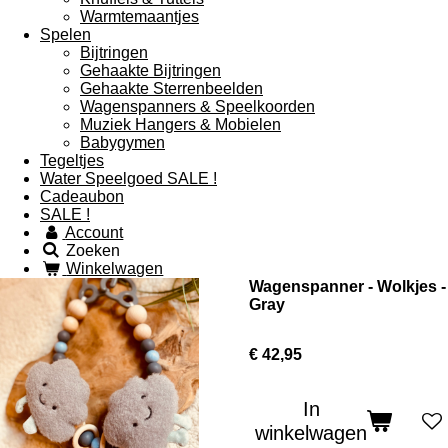
Warmtemaantjes
Spelen
Bijtringen
Gehaakte Bijtringen
Gehaakte Sterrenbeelden
Wagenspanners & Speelkoorden
Muziek Hangers & Mobielen
Babygymen
Tegeltjes
Water Speelgoed SALE !
Cadeaubon
SALE !
Account
Zoeken
Winkelwagen
Wagenspanner - Wolkjes -
Gray
€ 42,95
In
winkelwagen