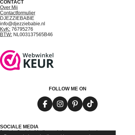
CONTACT
Over Mij
Contactformulier
DJEZZIEBABIE
info@djezziebabie.nl
KvK:
76795276
BTW:
NL003137565B46
FOLLOW ME ON
F
I
P
T
a
n
i
i
c
s
n
k
SOCIALE MEDIA
e
t
t
T
Blijf via Sociale Media op de hoogte van de nieuwste