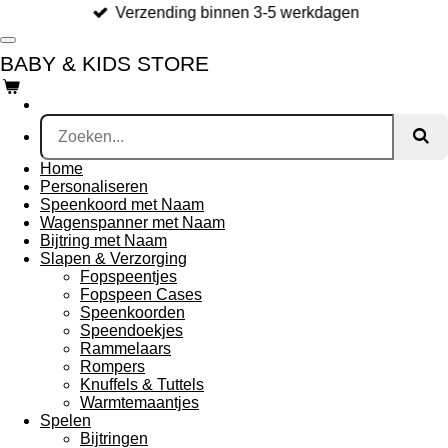
Verzending binnen 3-5 werkdagen
Ga
direct
naar
BABY & KIDS STORE
de
hoofdinhoud
Home
Personaliseren
Speenkoord met Naam
Wagenspanner met Naam
Bijtring met Naam
Slapen & Verzorging
Fopspeentjes
Fopspeen Cases
Speenkoorden
Speendoekjes
Rammelaars
Rompers
Knuffels & Tuttels
Warmtemaantjes
Spelen
Bijtringen