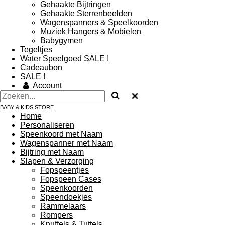
Gehaakte Bijtringen
Gehaakte Sterrenbeelden
Wagenspanners & Speelkoorden
Muziek Hangers & Mobielen
Babygymen
Tegeltjes
Water Speelgoed SALE !
Cadeaubon
SALE !
Account
BABY & KIDS STORE
Home
Personaliseren
Speenkoord met Naam
Wagenspanner met Naam
Bijtring met Naam
Slapen & Verzorging
Fopspeentjes
Fopspeen Cases
Speenkoorden
Speendoekjes
Rammelaars
Rompers
Knuffels & Tuttels