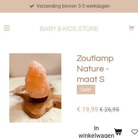
Verzending binnen 3-5 werkdagen
Ga
direct
naar
BABY & KIDS STORE
de
hoofdinhoud
Zoutlamp
Nature -
maat S
Sale!
€ 19,95
€ 26,95
In
winkelwagen