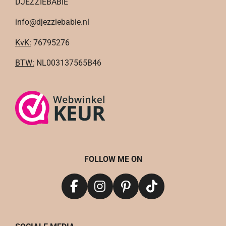
DJEZZIEBABIE
info@djezziebabie.nl
KvK:
76795276
BTW:
NL003137565B46
FOLLOW ME ON
F
I
P
T
a
n
i
i
c
s
n
k